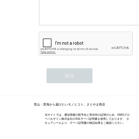
里山・里海から届けたいモノとコト。さとやま商店
当サイトでは、通信情報の暗号化と実在性の証明のため、GMOグロ
ーバルサイン株式会社のSSLサーバ証明書を使用しております。 セ
キュアシールより、サーバ証明書の検証結果をご確認ください。