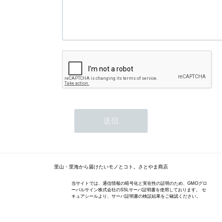
里山・里海から届けたいモノとコト。さとやま商店
当サイトでは、通信情報の暗号化と実在性の証明のため、GMOグロ
ーバルサイン株式会社のSSLサーバ証明書を使用しております。 セ
キュアシールより、サーバ証明書の検証結果をご確認ください。