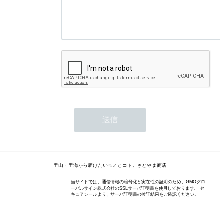
里山・里海から届けたいモノとコト。さとやま商店
当サイトでは、通信情報の暗号化と実在性の証明のため、GMOグロ
ーバルサイン株式会社のSSLサーバ証明書を使用しております。 セ
キュアシールより、サーバ証明書の検証結果をご確認ください。